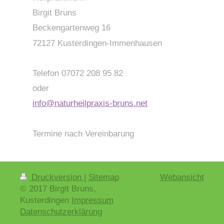
Birgit Bruns
Beckengartenweg 16
72127 Kusterdingen-Immenhausen
Telefon 07072 208 95 82
oder
info@naturheilpraxis-bruns.net
Termine nach Vereinbarung
Druckversion
|
Sitemap
Webansicht
© 2017 Birgit Bruns,
Kusterdingen
Impressum
Datenschutzerklärung